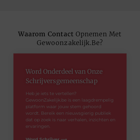
Waarom Contact
Opnemen Met
Gewoonzakelijk.be?
Word Onderdeel van Onze
Schrijversgemeenschap
Heb je iets te vertellen?
GewoonZakelijk.be is een laagdrempelig
platform waar jouw stem gehoord
wordt. Bereik een nieuwsgierig publiek
dat op zoek is naar verhalen, inzichten en
ervaringen.
Word Schrijver ⟶