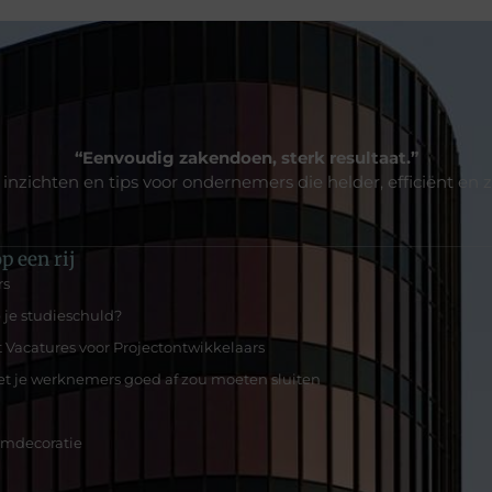
“Eenvoudig zakendoen, sterk resultaat.”
 inzichten en tips voor ondernemers die helder, efficiënt e
p een rij
rs
p je studieschuld?
 Vacatures voor Projectontwikkelaars
et je werknemers goed af zou moeten sluiten
amdecoratie