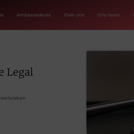
ia
Ambassadeurs
Over ons
Ons team
e Legal
neelszaken