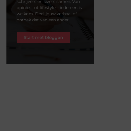
schrijvers en lezers samen. Van
opinies tot lifestyle – iedereen is
welkom. Deel jouw verhaal of
ontdek dat van een ander.
Start met bloggen