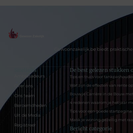
Gewoonzakelijk.be biedt praktische
Sitelinks
De best gelezen stukken o
Ambassadeurs
Tips en trucs voor tankpashoude
Wat zijn de effecten van rente o
Over ons
Bouw je Carrière in de Bouw met
Ons team
4 redenen waarom je het jaar m
Beroemdheden
Tips voor een goede startpagina
Uit de Media
Maak je woning gezellig met ra
Registreer
Bericht categorie